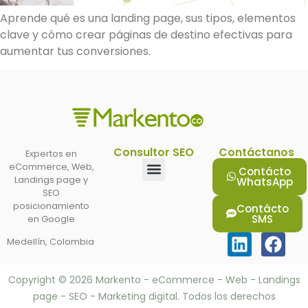
Aprende qué es una landing page, sus tipos, elementos
clave y cómo crear páginas de destino efectivas para
aumentar tus conversiones.
Consultor SEO
Contáctanos
Expertos en
eCommerce, Web,
Contácto
Landings page y
WhatsApp
SEO
Optimizacion SEO
Consultor SEO Medellín
Consultor SEO Envigado
posicionamiento
Contácto
SMS
en Google
Medellín, Colombia
Copyright © 2026 Markento - eCommerce - Web - Landings
page - SEO - Marketing digital. Todos los derechos